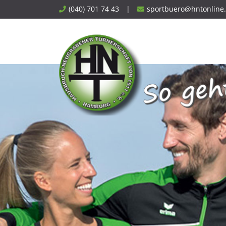
Skip
(040) 701 74 43
|
sportbuero@hntonline
to
content