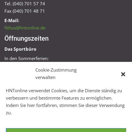
Tel. (040) 701 57 74
Fax (040) 701 48 71
E-Mail:
fithus@hntonline.de
Öffnungszeiten
Das Sportbüro
In den Sommerferien:
Mo, Mi + Fr 09:00 – 11:00 Uhr
Cookie-Zustimmung
Mo + Mi 16:00 – 18:00 Uhr
verwalten
FitHus
HNTonline verwendet Cookies, um die Dienste ständig zu
Mo – Fr 08:00 – 22:00 Uhr
verbessern und bestimmte Features zu ermöglichen.
Sa + So 10:00 – 18:00 Uhr
Indem Sie hier fortfahren, stimmen Sie dieser Verwendung
zu.