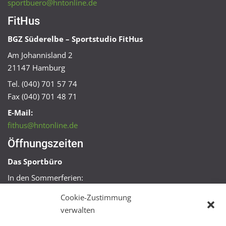
sportbuero@hntonline.de
FitHus
BGZ Süderelbe – Sportstudio FitHus
Am Johannisland 2
21147 Hamburg
Tel. (040) 701 57 74
Fax (040) 701 48 71
E-Mail:
fithus@hntonline.de
Öffnungszeiten
Das Sportbüro
In den Sommerferien:
Mo, Mi + Fr 09:00 – 11:00 Uhr
Cookie-Zustimmung
Mo + Mi 16:00 – 18:00 Uhr
verwalten
FitHus