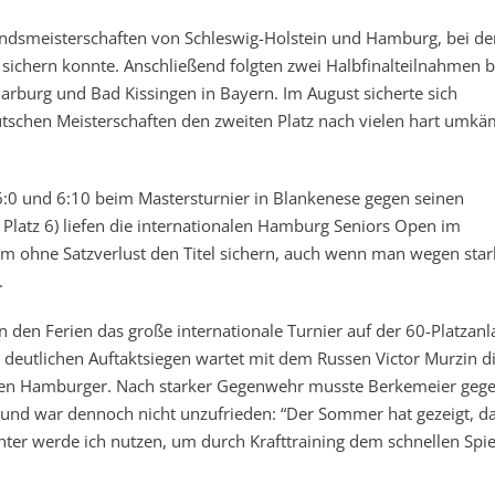
bandsmeisterschaften von Schleswig-Holstein und Hamburg, bei d
 sichern konnte. Anschließend folgten zwei Halbfinalteilnahmen b
arburg und Bad Kissingen in Bayern. Im August sicherte sich
schen Meisterschaften den zweiten Platz nach vielen hart umkä
6:0 und 6:10 beim Mastersturnier in Blankenese gegen seinen
latz 6) liefen die internationalen Hamburg Seniors Open im
im ohne Satzverlust den Titel sichern, auch wenn man wegen sta
.
den Ferien das große internationale Turnier auf der 60-Platzanl
 deutlichen Auftaktsiegen wartet mit dem Russen Victor Murzin d
den Hamburger. Nach starker Gegenwehr musste Berkemeier geg
n und war dennoch nicht unzufrieden: “Der Sommer hat gezeigt, da
nter werde ich nutzen, um durch Krafttraining dem schnellen Spi