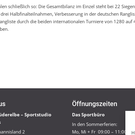
len schließlich so: Die Gesamtbilanz im Einzel steht bei 22 Siege
nd drei Halbfinalteilnahmen, Verbesserung in der deutschen Rangli
angliste durch die beiden internationalen Turniere von 1280 auf 
oben.
us
Öffnungszeiten
üderelbe – Sportstudio
Das Sportbüro
s
In den Sommerferien:
annisland 2
Mo, Mi + Fr 09:00 – 11:00 Uh
H