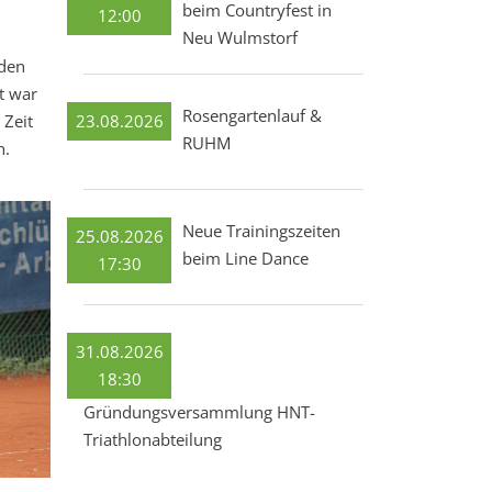
beim Countryfest in
12:00
Neu Wulmstorf
 den
t war
Rosengartenlauf &
23.08.2026
 Zeit
RUHM
n.
Neue Trainingszeiten
25.08.2026
beim Line Dance
17:30
31.08.2026
18:30
Gründungsversammlung HNT-
Triathlonabteilung