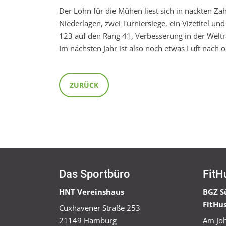
Der Lohn für die Mühen liest sich in nackten Zah
Niederlagen, zwei Turniersiege, ein Vizetitel u
123 auf den Rang 41, Verbesserung in der Weltr
Im nächsten Jahr ist also noch etwas Luft nach 
ZURÜCK
Das Sportbüro
FitH
HNT Vereinshaus
BGZ S
FitHu
Cuxhavener Straße 253
21149 Hamburg
Am Joh