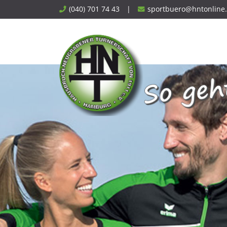
Skip
(040) 701 74 43
|
sportbuero@hntonline
to
content