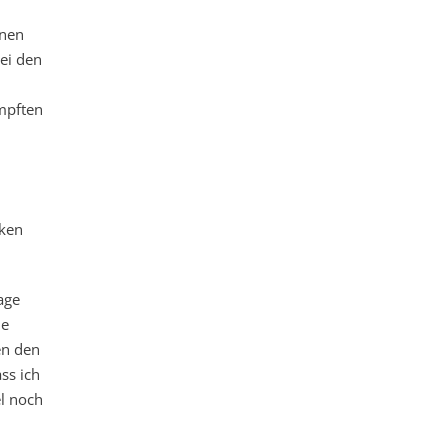
enen
ei den
mpften
rken
age
ie
en den
ss ich
el noch