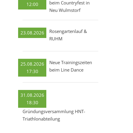
beim Countryfest in
12:00
Neu Wulmstorf
Rosengartenlauf &
23.08.2026
RUHM
Neue Trainingszeiten
25.08.2026
beim Line Dance
17:30
31.08.2026
18:30
Gründungsversammlung HNT-
Triathlonabteilung