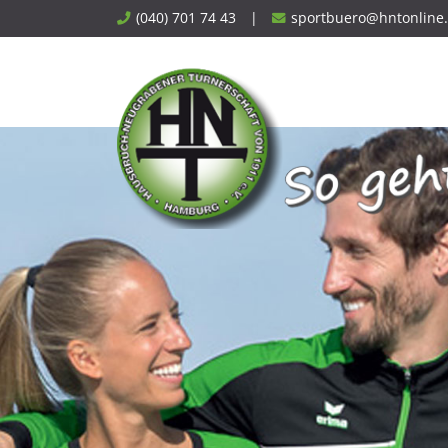
Skip
(040) 701 74 43
|
sportbuero@hntonline
to
content