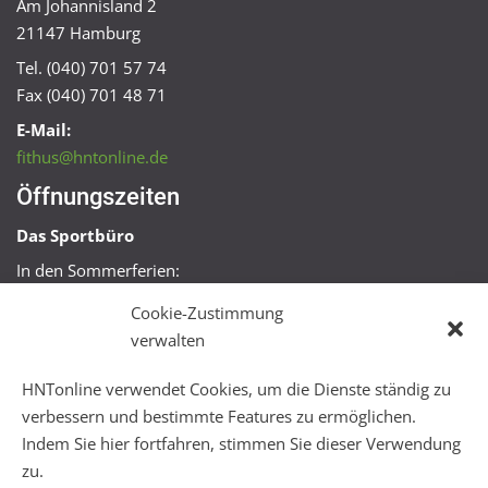
Am Johannisland 2
21147 Hamburg
Tel. (040) 701 57 74
Fax (040) 701 48 71
E-Mail:
fithus@hntonline.de
Öffnungszeiten
Das Sportbüro
In den Sommerferien:
Mo, Mi + Fr 09:00 – 11:00 Uhr
Cookie-Zustimmung
Mo + Mi 16:00 – 18:00 Uhr
verwalten
FitHus
HNTonline verwendet Cookies, um die Dienste ständig zu
Mo – Fr 08:00 – 22:00 Uhr
verbessern und bestimmte Features zu ermöglichen.
Sa + So 10:00 – 18:00 Uhr
Indem Sie hier fortfahren, stimmen Sie dieser Verwendung
zu.