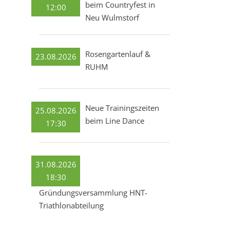
beim Countryfest in
12:00
Neu Wulmstorf
Rosengartenlauf &
23.08.2026
RUHM
Neue Trainingszeiten
25.08.2026
beim Line Dance
17:30
31.08.2026
18:30
Gründungsversammlung HNT-
Triathlonabteilung