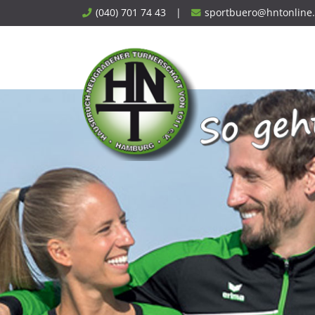
Skip
(040) 701 74 43
|
sportbuero@hntonline
to
content