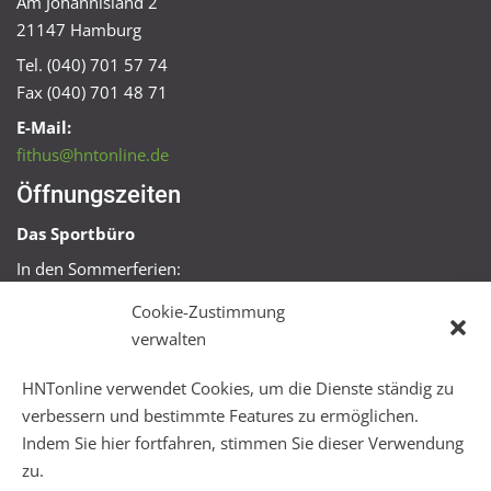
Am Johannisland 2
21147 Hamburg
Tel. (040) 701 57 74
Fax (040) 701 48 71
E-Mail:
fithus@hntonline.de
Öffnungszeiten
Das Sportbüro
In den Sommerferien:
Mo, Mi + Fr 09:00 – 11:00 Uhr
Cookie-Zustimmung
Mo + Mi 16:00 – 18:00 Uhr
verwalten
FitHus
HNTonline verwendet Cookies, um die Dienste ständig zu
Mo – Fr 08:00 – 22:00 Uhr
verbessern und bestimmte Features zu ermöglichen.
Sa + So 10:00 – 18:00 Uhr
Indem Sie hier fortfahren, stimmen Sie dieser Verwendung
zu.