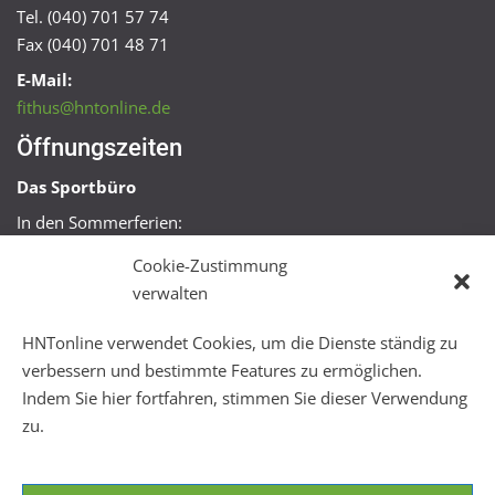
Tel. (040) 701 57 74
Fax (040) 701 48 71
E-Mail:
fithus@hntonline.de
Öffnungszeiten
Das Sportbüro
In den Sommerferien:
Mo, Mi + Fr 09:00 – 11:00 Uhr
Cookie-Zustimmung
Mo + Mi 16:00 – 18:00 Uhr
verwalten
FitHus
HNTonline verwendet Cookies, um die Dienste ständig zu
Mo – Fr 08:00 – 22:00 Uhr
verbessern und bestimmte Features zu ermöglichen.
Sa + So 10:00 – 18:00 Uhr
Indem Sie hier fortfahren, stimmen Sie dieser Verwendung
zu.