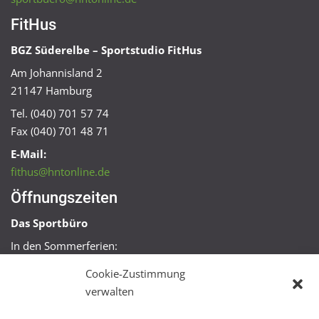
FitHus
BGZ Süderelbe – Sportstudio FitHus
Am Johannisland 2
21147 Hamburg
Tel. (040) 701 57 74
Fax (040) 701 48 71
E-Mail:
fithus@hntonline.de
Öffnungszeiten
Das Sportbüro
In den Sommerferien:
Mo, Mi + Fr 09:00 – 11:00 Uhr
Cookie-Zustimmung
Mo + Mi 16:00 – 18:00 Uhr
verwalten
FitHus