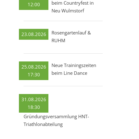
beim Countryfest in
12:00
Neu Wulmstorf
Rosengartenlauf &
23.08.2026
RUHM
Neue Trainingszeiten
25.08.2026
beim Line Dance
17:30
31.08.2026
18:30
Gründungsversammlung HNT-
Triathlonabteilung