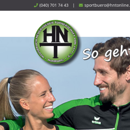
Skip
(040) 701 74 43
|
sportbuero@hntonline
to
content