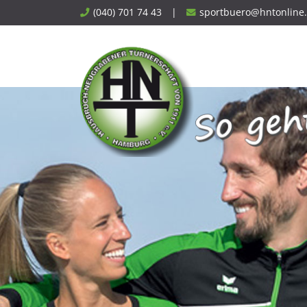
Skip
(040) 701 74 43
|
sportbuero@hntonline
to
content