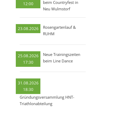
beim Countryfest in
12:00
Neu Wulmstorf
Rosengartenlauf &
23.08.2026
RUHM
Neue Trainingszeiten
25.08.2026
beim Line Dance
17:30
31.08.2026
18:30
Gründungsversammlung HNT-
Triathlonabteilung