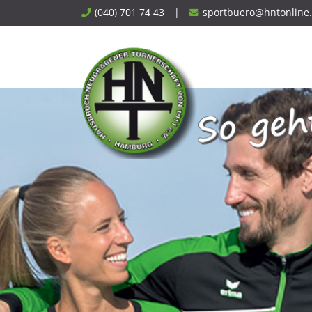
Skip
(040) 701 74 43
|
sportbuero@hntonline
to
content