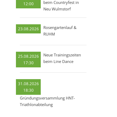
beim Countryfest in
12:00
Neu Wulmstorf
Rosengartenlauf &
23.08.2026
RUHM
Neue Trainingszeiten
25.08.2026
beim Line Dance
17:30
31.08.2026
18:30
Gründungsversammlung HNT-
Triathlonabteilung