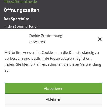
fithus@hntonline.de
Öffnungszeiten
Das Sportbüro
In den Sommerferien:
Mo, Mi + Fr 09:00 – 11:00 Uhr
Cookie-Zustimmung
Mo + Mi 16:00 – 18:00 Uhr
verwalten
FitHus
HNTonline verwendet Cookies, um die Dienste ständig zu
Mo – Fr 08:00 – 22:00 Uhr
verbessern und bestimmte Features zu ermöglichen.
Sa + So 10:00 – 18:00 Uhr
Indem Sie hier fortfahren, stimmen Sie dieser Verwendung
zu.
Akzeptieren
Ablehnen