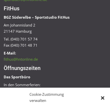
FitHus
BGZ Süderelbe – Sportstudio FitHus
Am Johannisland 2
21147 Hamburg
Tel. (040) 701 57 74
Fax (040) 701 48 71
E-Mail:
fithus@hntonline.de
Öffnungszeiten
Das Sportbüro
In den Sommerferien:
Mo, Mi + Fr 09:00 – 11:00 Uhr
Cookie-Zustimmung
Mo + Mi 16:00 – 18:00 Uhr
verwalten
FitHus