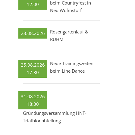
beim Countryfest in
12:00
Neu Wulmstorf
Rosengartenlauf &
23.08.2026
RUHM
Neue Trainingszeiten
25.08.2026
beim Line Dance
17:30
31.08.2026
18:30
Gründungsversammlung HNT-
Triathlonabteilung