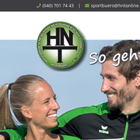
Skip
(040) 701 74 43
|
sportbuero@hntonline
to
content