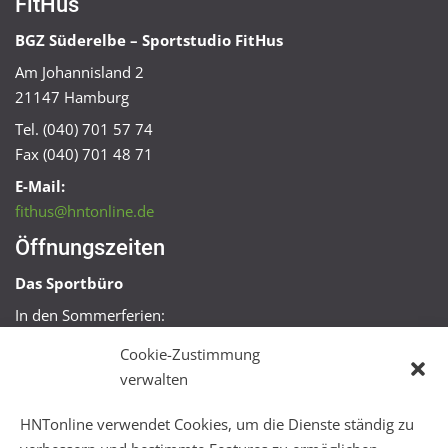
FitHus
BGZ Süderelbe – Sportstudio FitHus
Am Johannisland 2
21147 Hamburg
Tel. (040) 701 57 74
Fax (040) 701 48 71
E-Mail:
fithus@hntonline.de
Öffnungszeiten
Das Sportbüro
In den Sommerferien:
Mo, Mi + Fr 09:00 – 11:00 Uhr
Cookie-Zustimmung
Mo + Mi 16:00 – 18:00 Uhr
verwalten
FitHus
HNTonline verwendet Cookies, um die Dienste ständig zu
Mo – Fr 08:00 – 22:00 Uhr