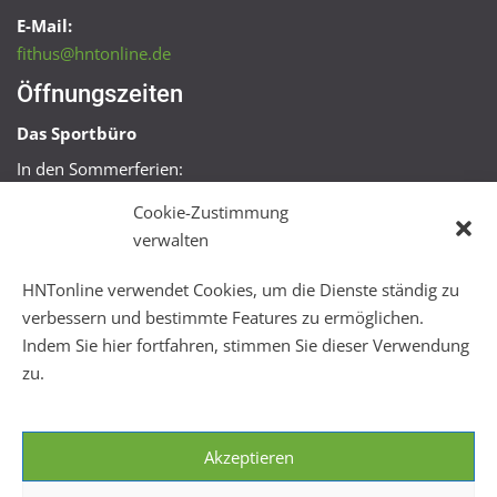
E-Mail:
fithus@hntonline.de
Öffnungszeiten
Das Sportbüro
In den Sommerferien:
Mo, Mi + Fr 09:00 – 11:00 Uhr
Cookie-Zustimmung
Mo + Mi 16:00 – 18:00 Uhr
verwalten
FitHus
HNTonline verwendet Cookies, um die Dienste ständig zu
Mo – Fr 08:00 – 22:00 Uhr
verbessern und bestimmte Features zu ermöglichen.
Sa + So 10:00 – 18:00 Uhr
Indem Sie hier fortfahren, stimmen Sie dieser Verwendung
zu.
Akzeptieren