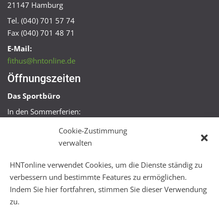
21147 Hamburg
Tel. (040) 701 57 74
Fax (040) 701 48 71
E-Mail:
fithus@hntonline.de
Öffnungszeiten
Das Sportbüro
In den Sommerferien:
Mo, Mi + Fr 09:00 – 11:00 Uhr
Cookie-Zustimmung
Mo + Mi 16:00 – 18:00 Uhr
verwalten
FitHus
HNTonline verwendet Cookies, um die Dienste ständig zu
Mo – Fr 08:00 – 22:00 Uhr
verbessern und bestimmte Features zu ermöglichen.
Sa + So 10:00 – 18:00 Uhr
Indem Sie hier fortfahren, stimmen Sie dieser Verwendung
zu.