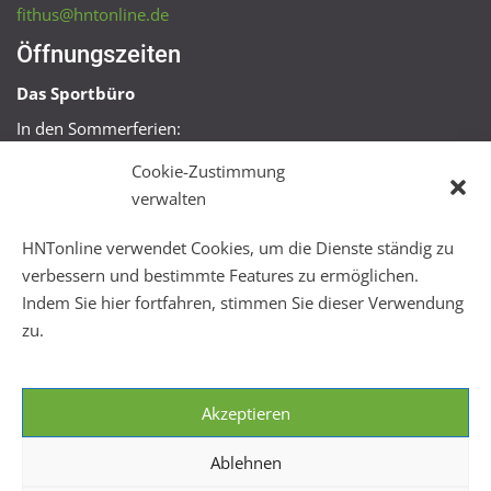
fithus@hntonline.de
Öffnungszeiten
Das Sportbüro
In den Sommerferien:
Mo, Mi + Fr 09:00 – 11:00 Uhr
Cookie-Zustimmung
Mo + Mi 16:00 – 18:00 Uhr
verwalten
FitHus
HNTonline verwendet Cookies, um die Dienste ständig zu
Mo – Fr 08:00 – 22:00 Uhr
verbessern und bestimmte Features zu ermöglichen.
Sa + So 10:00 – 18:00 Uhr
Indem Sie hier fortfahren, stimmen Sie dieser Verwendung
zu.
Akzeptieren
Ablehnen