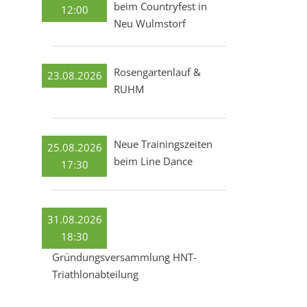
beim Countryfest in
12:00
Neu Wulmstorf
Rosengartenlauf &
23.08.2026
RUHM
Neue Trainingszeiten
25.08.2026
beim Line Dance
17:30
31.08.2026
18:30
Gründungsversammlung HNT-
Triathlonabteilung