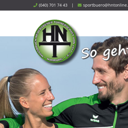
Skip
(040) 701 74 43
|
sportbuero@hntonline
to
content