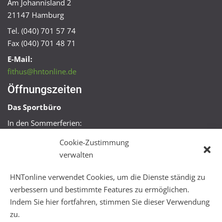
Am Johannisland 2
21147 Hamburg
Tel. (040) 701 57 74
Fax (040) 701 48 71
E-Mail:
fithus@hntonline.de
Öffnungszeiten
Das Sportbüro
In den Sommerferien:
Mo, Mi + Fr 09:00 – 11:00 Uhr
Cookie-Zustimmung
Mo + Mi 16:00 – 18:00 Uhr
verwalten
FitHus
HNTonline verwendet Cookies, um die Dienste ständig zu
Mo – Fr 08:00 – 22:00 Uhr
verbessern und bestimmte Features zu ermöglichen.
Sa + So 10:00 – 18:00 Uhr
Indem Sie hier fortfahren, stimmen Sie dieser Verwendung
zu.