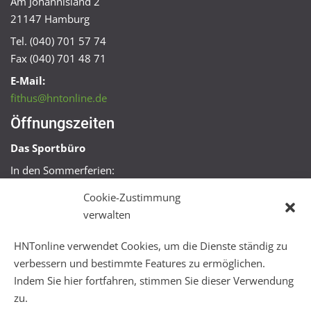
Am Johannisland 2
21147 Hamburg
Tel. (040) 701 57 74
Fax (040) 701 48 71
E-Mail:
fithus@hntonline.de
Öffnungszeiten
Das Sportbüro
In den Sommerferien:
Mo, Mi + Fr 09:00 – 11:00 Uhr
Cookie-Zustimmung
Mo + Mi 16:00 – 18:00 Uhr
verwalten
FitHus
HNTonline verwendet Cookies, um die Dienste ständig zu
Mo – Fr 08:00 – 22:00 Uhr
verbessern und bestimmte Features zu ermöglichen.
Sa + So 10:00 – 18:00 Uhr
Indem Sie hier fortfahren, stimmen Sie dieser Verwendung
zu.