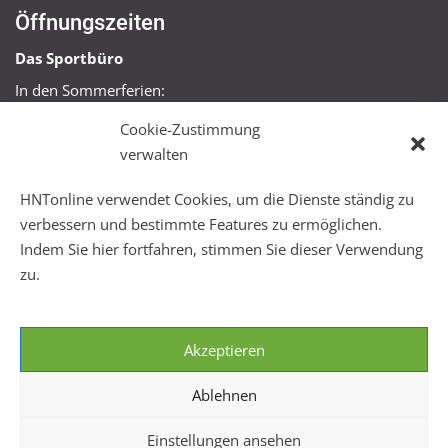
Öffnungszeiten
Das Sportbüro
In den Sommerferien:
Mo, Mi + Fr 09:00 – 11:00 Uhr
Cookie-Zustimmung
Mo + Mi 16:00 – 18:00 Uhr
verwalten
FitHus
HNTonline verwendet Cookies, um die Dienste ständig zu
Mo – Fr 08:00 – 22:00 Uhr
verbessern und bestimmte Features zu ermöglichen.
Sa + So 10:00 – 18:00 Uhr
Indem Sie hier fortfahren, stimmen Sie dieser Verwendung
zu.
Akzeptieren
Ablehnen
Einstellungen ansehen