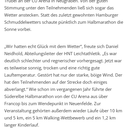
Trubel an der CU Arena in Neugraben. Von der guten
Stimmung unter den Teilnehmenden ließ sich sogar das
Wetter anstecken. Statt des zuletzt gewohnten Hamburger
Schmuddelwetters schaute pünktlich zum Halbmarathon die
Sonne vorbei.
„Wir hatten echt Glück mit dem Wetter“, freute sich Daniel
Neidhold, Abteilungsleiter der HNT Leichtathletik. „Es war
deutlich schlechter und regnerischer vorhergesagt. Jetzt war
es teilweise sonnig, trocken und eine richtig gute
Lauftemperatur. Gestört hat nur der starke, böige Wind. Der
hat den Teilnehmenden auf der Strecke doch einiges
abverlangt.“ Wie schon im vergangenen Jahr führte der
Süderelbe Halbmarathon von der CU Arena aus über
Francop bis zum Wendepunkt in Neuenfelde. Zur
Veranstaltung gehörten außerdem wieder Läufe über 10 km
und 5 km, ein 5 km Walking-Wettbewerb und ein 1,2 km
langer Kinderlauf.