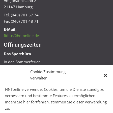
Am Johannisland 2
21147 Hamburg
Tel. (040) 701 57 74
Fax (040) 701 48 71
E-Mail:
fithus@hntonline.de
Öffnungszeiten
Das Sportbüro
In den Sommerferien:
Mo, Mi + Fr 09:00 – 11:00 Uhr
Cookie-Zustimmung
Mo + Mi 16:00 – 18:00 Uhr
verwalten
FitHus
HNTonline verwendet Cookies, um die Dienste ständig zu
Mo – Fr 08:00 – 22:00 Uhr
verbessern und bestimmte Features zu ermöglichen.
Sa + So 10:00 – 18:00 Uhr
Indem Sie hier fortfahren, stimmen Sie dieser Verwendung
zu.