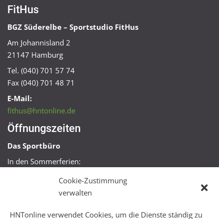
FitHus
BGZ Süderelbe – Sportstudio FitHus
Am Johannisland 2
21147 Hamburg
Tel. (040) 701 57 74
Fax (040) 701 48 71
E-Mail:
fithus@hntonline.de
Öffnungszeiten
Das Sportbüro
In den Sommerferien:
Mo, Mi + Fr 09:00 – 11:00 Uhr
Cookie-Zustimmung
Mo + Mi 16:00 – 18:00 Uhr
verwalten
FitHus
HNTonline verwendet Cookies, um die Dienste ständig zu
Mo – Fr 08:00 – 22:00 Uhr