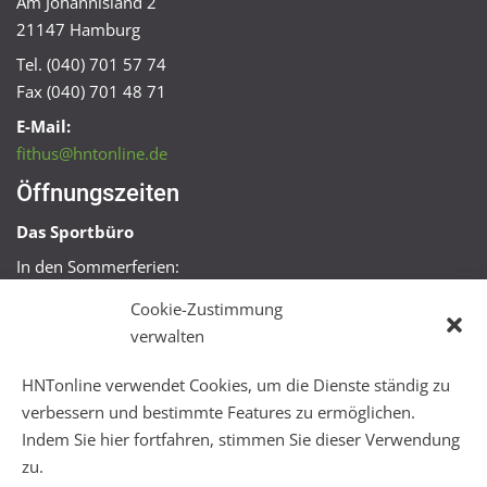
Am Johannisland 2
21147 Hamburg
Tel. (040) 701 57 74
Fax (040) 701 48 71
E-Mail:
fithus@hntonline.de
Öffnungszeiten
Das Sportbüro
In den Sommerferien:
Mo, Mi + Fr 09:00 – 11:00 Uhr
Cookie-Zustimmung
Mo + Mi 16:00 – 18:00 Uhr
verwalten
FitHus
HNTonline verwendet Cookies, um die Dienste ständig zu
Mo – Fr 08:00 – 22:00 Uhr
verbessern und bestimmte Features zu ermöglichen.
Sa + So 10:00 – 18:00 Uhr
Indem Sie hier fortfahren, stimmen Sie dieser Verwendung
zu.