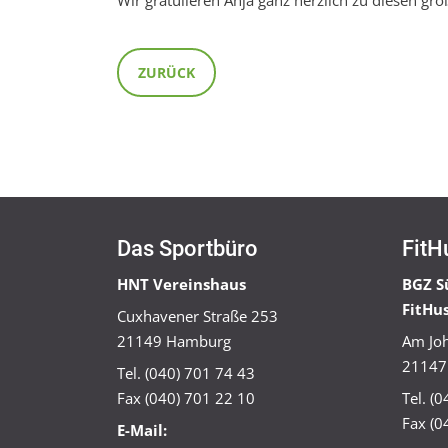
ZURÜCK
Das Sportbüro
FitH
HNT Vereinshaus
BGZ S
FitHu
Cuxhavener Straße 253
21149 Hamburg
Am Joh
21147
Tel. (040) 701 74 43
Fax (040) 701 22 10
Tel. (
Fax (0
E-Mail: