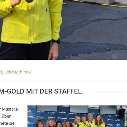
es
,
Leichtathletik
-GOLD MIT DER STAFFEL
r Masters-
d über
ete sie