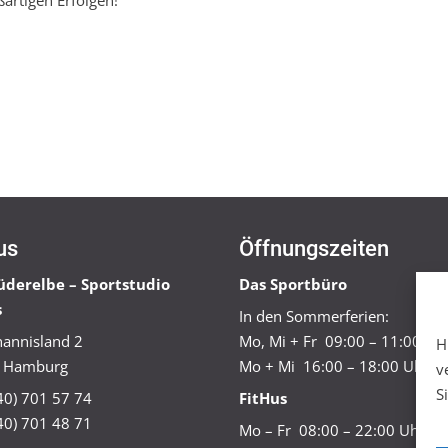
us
Öffnungszeiten
üderelbe – Sportstudio
Das Sportbüro
s
In den Sommerferien:
annisland 2
Mo, Mi + Fr 09:00 – 11:00 Uh
H
 Hamburg
Mo + Mi 16:00 – 18:00 Uhr
v
S
040) 701 57 74
FitHus
40) 701 48 71
Mo – Fr 08:00 – 22:00 Uhr