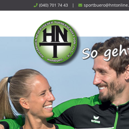
Skip
(040) 701 74 43
|
sportbuero@hntonline
to
content