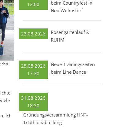
beim Countryfest in
12:00
Neu Wulmstorf
Rosengartenlauf &
23.08.2026
RUHM
r den
Neue Trainingszeiten
25.08.2026
beim Line Dance
17:30
ichte
31.08.2026
viele
18:30
Gründungsversammlung HNT-
n. Ich
Triathlonabteilung