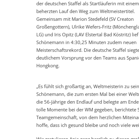
der deutschen Staffel als Startläuferin mit einem
beherzten Lauf den Weg zum Weltmeistertitel.
Gemeinsam mit Marion Stedefeld (SV Creaton
Großengottern), Ulrike Wefers-Fritz (Möncheng
LG) und Iris Opitz (LAV Elstertal Bad Köstritz) lief
Schönemann in 4:30,25 Minuten zudem neuen
Meisterschaftsrekord. Die deutsche Staffel siegt
deutlichem Vorsprung vor den Teams aus Span
Hongkong.
„Es fühlt sich großartig an, Weltmeisterin zu se
Schönemann, die zum ersten Mal bei einer Weltm
die 56-Jährige den Endlauf und belegte am Ende
tolle Momente bei der WM gegeben, berichtete 
Teamgemeinschaft, von dem herzlichen Miteinan
hoffe, dass ich gesund bleibe und noch viele wei
Wir gratulieren Anja ganz herzlich zu diesen gro