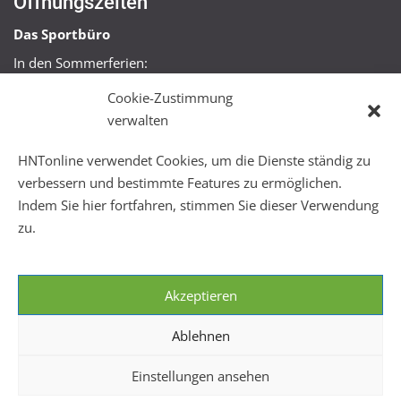
Öffnungszeiten
Das Sportbüro
In den Sommerferien:
Mo, Mi + Fr 09:00 – 11:00 Uhr
Cookie-Zustimmung
Mo + Mi 16:00 – 18:00 Uhr
verwalten
FitHus
HNTonline verwendet Cookies, um die Dienste ständig zu
Mo – Fr 08:00 – 22:00 Uhr
verbessern und bestimmte Features zu ermöglichen.
Sa + So 10:00 – 18:00 Uhr
Indem Sie hier fortfahren, stimmen Sie dieser Verwendung
zu.
Akzeptieren
Ablehnen
Einstellungen ansehen