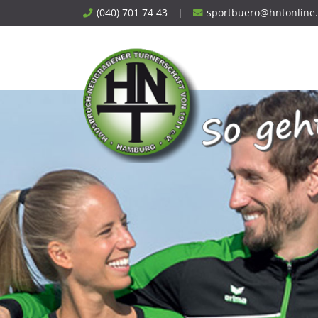
Skip
(040) 701 74 43
|
sportbuero@hntonline
to
content