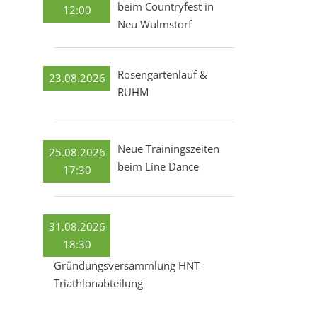
beim Countryfest in
12:00
Neu Wulmstorf
Rosengartenlauf &
23.08.2026
RUHM
Neue Trainingszeiten
25.08.2026
beim Line Dance
17:30
31.08.2026
18:30
Gründungsversammlung HNT-
Triathlonabteilung