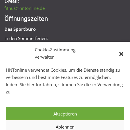
E-Mail:
fithus@hntonline.de
Öffnungszeiten
Das Sportbüro
In den Sommerferien:
Mo, Mi + Fr 09:00 – 11:00 Uhr
Cookie-Zustimmung
Mo + Mi 16:00 – 18:00 Uhr
verwalten
FitHus
HNTonline verwendet Cookies, um die Dienste ständig zu
Mo – Fr 08:00 – 22:00 Uhr
verbessern und bestimmte Features zu ermöglichen.
Sa + So 10:00 – 18:00 Uhr
Indem Sie hier fortfahren, stimmen Sie dieser Verwendung
zu.
Akzeptieren
Ablehnen