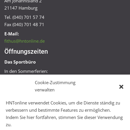
Am Johannisland 2
21147 Hamburg
Tel. (040) 701 57 74
Fax (040) 701 48 71
E-Mail:
fithus@hntonline.de
Öffnungszeiten
Das Sportbüro
In den Sommerferien:
Mo, Mi + Fr 09:00 – 11:00 Uhr
Cookie-Zustimmung
Mo + Mi 16:00 – 18:00 Uhr
verwalten
FitHus
HNTonline verwendet Cookies, um die Dienste ständig zu
Mo – Fr 08:00 – 22:00 Uhr
verbessern und bestimmte Features zu ermöglichen.
Sa + So 10:00 – 18:00 Uhr
Indem Sie hier fortfahren, stimmen Sie dieser Verwendung
zu.