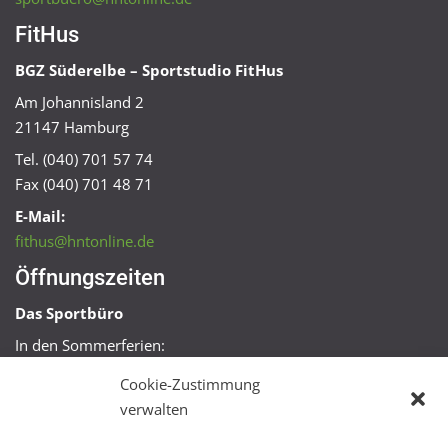
FitHus
BGZ Süderelbe – Sportstudio FitHus
Am Johannisland 2
21147 Hamburg
Tel. (040) 701 57 74
Fax (040) 701 48 71
E-Mail:
fithus@hntonline.de
Öffnungszeiten
Das Sportbüro
In den Sommerferien:
Mo, Mi + Fr 09:00 – 11:00 Uhr
Cookie-Zustimmung
Mo + Mi 16:00 – 18:00 Uhr
verwalten
FitHus