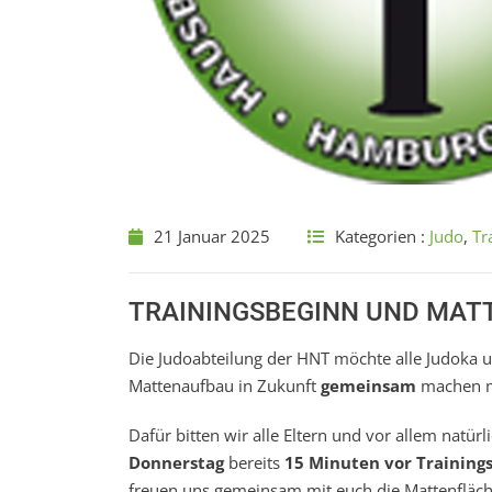
21 Januar 2025
Kategorien :
Judo
,
Tr
TRAININGSBEGINN UND MAT
Die Judoabteilung der HNT möchte alle Judoka 
Mattenaufbau in Zukunft
gemeinsam
machen m
Dafür bitten wir alle Eltern und vor allem natür
Donnerstag
bereits
15 Minuten vor Training
freuen uns gemeinsam mit euch die Mattenfläc