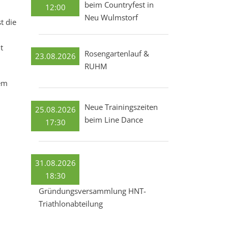
beim Countryfest in
12:00
Neu Wulmstorf
t die
t
Rosengartenlauf &
23.08.2026
RUHM
dem
Neue Trainingszeiten
25.08.2026
beim Line Dance
17:30
31.08.2026
18:30
Gründungsversammlung HNT-
Triathlonabteilung