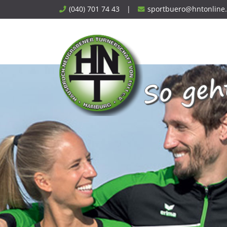
Skip
(040) 701 74 43
|
sportbuero@hntonline
to
content