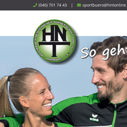
Skip
(040) 701 74 43
|
sportbuero@hntonline
to
content