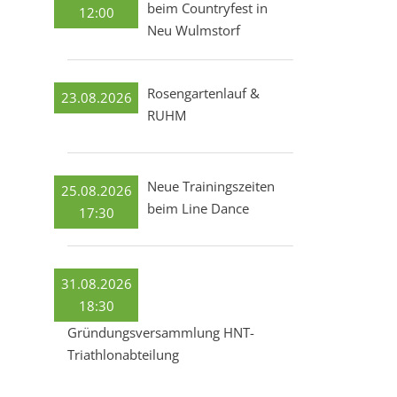
beim Countryfest in
12:00
Neu Wulmstorf
Rosengartenlauf &
23.08.2026
RUHM
Neue Trainingszeiten
25.08.2026
beim Line Dance
17:30
31.08.2026
18:30
Gründungsversammlung HNT-
Triathlonabteilung