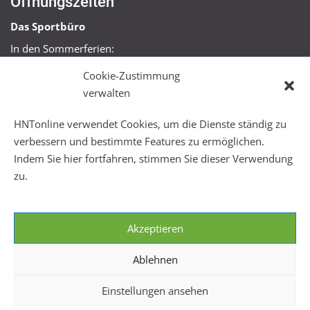
Öffnungszeiten
Das Sportbüro
In den Sommerferien:
Mo, Mi + Fr 09:00 – 11:00 Uhr
Cookie-Zustimmung
Mo + Mi 16:00 – 18:00 Uhr
verwalten
FitHus
HNTonline verwendet Cookies, um die Dienste ständig zu
Mo – Fr 08:00 – 22:00 Uhr
verbessern und bestimmte Features zu ermöglichen.
Sa + So 10:00 – 18:00 Uhr
Indem Sie hier fortfahren, stimmen Sie dieser Verwendung
zu.
Akzeptieren
Ablehnen
Einstellungen ansehen