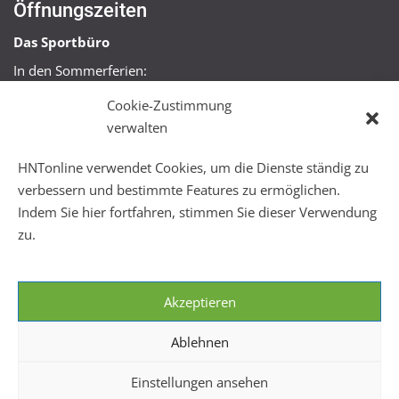
Öffnungszeiten
Das Sportbüro
In den Sommerferien:
Mo, Mi + Fr 09:00 – 11:00 Uhr
Cookie-Zustimmung
Mo + Mi 16:00 – 18:00 Uhr
verwalten
FitHus
HNTonline verwendet Cookies, um die Dienste ständig zu
Mo – Fr 08:00 – 22:00 Uhr
verbessern und bestimmte Features zu ermöglichen.
Sa + So 10:00 – 18:00 Uhr
Indem Sie hier fortfahren, stimmen Sie dieser Verwendung
zu.
Akzeptieren
Ablehnen
Einstellungen ansehen