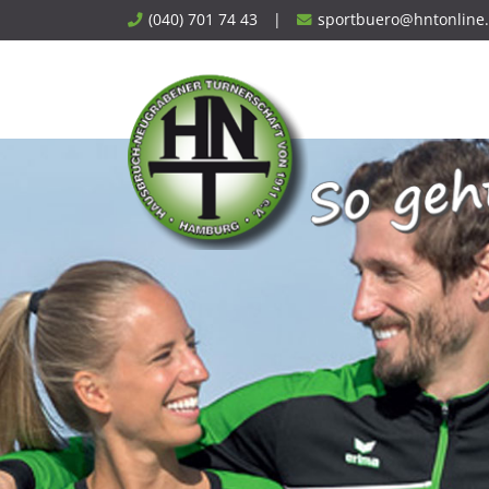
Skip
(040) 701 74 43
|
sportbuero@hntonline
to
content