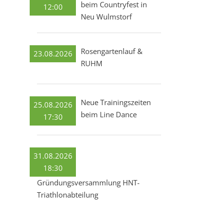
beim Countryfest in
12:00
Neu Wulmstorf
Rosengartenlauf &
23.08.2026
RUHM
Neue Trainingszeiten
25.08.2026
beim Line Dance
17:30
31.08.2026
18:30
Gründungsversammlung HNT-
Triathlonabteilung