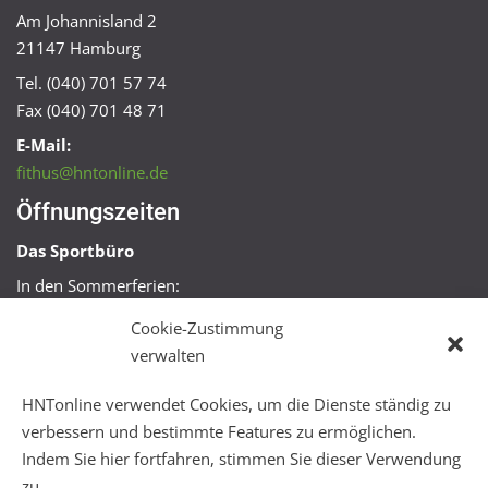
Am Johannisland 2
21147 Hamburg
Tel. (040) 701 57 74
Fax (040) 701 48 71
E-Mail:
fithus@hntonline.de
Öffnungszeiten
Das Sportbüro
In den Sommerferien:
Mo, Mi + Fr 09:00 – 11:00 Uhr
Cookie-Zustimmung
Mo + Mi 16:00 – 18:00 Uhr
verwalten
FitHus
HNTonline verwendet Cookies, um die Dienste ständig zu
Mo – Fr 08:00 – 22:00 Uhr
verbessern und bestimmte Features zu ermöglichen.
Sa + So 10:00 – 18:00 Uhr
Indem Sie hier fortfahren, stimmen Sie dieser Verwendung
zu.