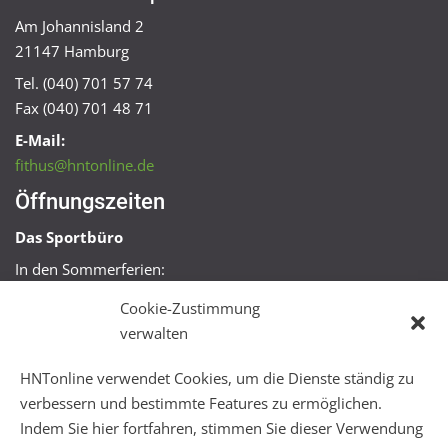
Am Johannisland 2
21147 Hamburg
Tel. (040) 701 57 74
Fax (040) 701 48 71
E-Mail:
fithus@hntonline.de
Öffnungszeiten
Das Sportbüro
In den Sommerferien:
Mo, Mi + Fr 09:00 – 11:00 Uhr
Cookie-Zustimmung
Mo + Mi 16:00 – 18:00 Uhr
verwalten
FitHus
HNTonline verwendet Cookies, um die Dienste ständig zu
Mo – Fr 08:00 – 22:00 Uhr
verbessern und bestimmte Features zu ermöglichen.
Sa + So 10:00 – 18:00 Uhr
Indem Sie hier fortfahren, stimmen Sie dieser Verwendung