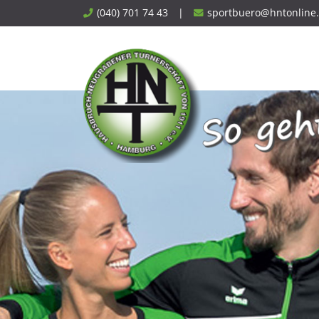
Skip
(040) 701 74 43
|
sportbuero@hntonline
to
content