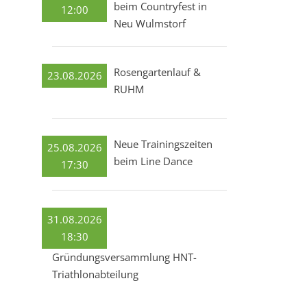
beim Countryfest in
12:00
Neu Wulmstorf
Rosengartenlauf &
23.08.2026
RUHM
Neue Trainingszeiten
25.08.2026
beim Line Dance
17:30
31.08.2026
18:30
Gründungsversammlung HNT-
Triathlonabteilung