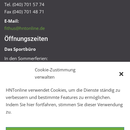
Tel. (040) 701 57 74
Fax (040) 701 48 71
E-Mail:
fithus@hntonline.de
Öffnungszeiten
Das Sportbüro
In den Sommerferien:
Mo, Mi + Fr 09:00 – 11:00 Uhr
Cookie-Zustimmung
Mo + Mi 16:00 – 18:00 Uhr
verwalten
FitHus
HNTonline verwendet Cookies, um die Dienste ständig zu
Mo – Fr 08:00 – 22:00 Uhr
verbessern und bestimmte Features zu ermöglichen.
Sa + So 10:00 – 18:00 Uhr
Indem Sie hier fortfahren, stimmen Sie dieser Verwendung
zu.