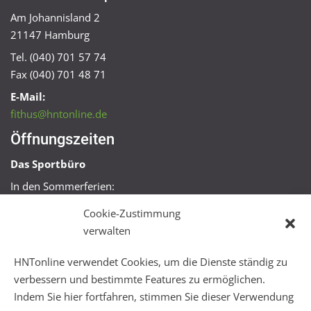
Am Johannisland 2
21147 Hamburg
Tel. (040) 701 57 74
Fax (040) 701 48 71
E-Mail:
fithus@hntonline.de
Öffnungszeiten
Das Sportbüro
In den Sommerferien:
Mo, Mi + Fr 09:00 – 11:00 Uhr
Cookie-Zustimmung
Mo + Mi 16:00 – 18:00 Uhr
verwalten
FitHus
HNTonline verwendet Cookies, um die Dienste ständig zu
Mo – Fr 08:00 – 22:00 Uhr
verbessern und bestimmte Features zu ermöglichen.
Sa + So 10:00 – 18:00 Uhr
Indem Sie hier fortfahren, stimmen Sie dieser Verwendung