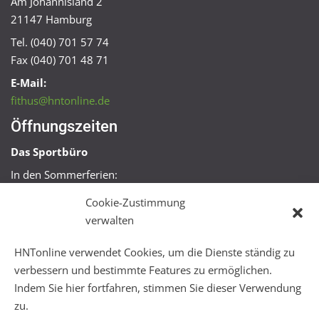
Am Johannisland 2
21147 Hamburg
Tel. (040) 701 57 74
Fax (040) 701 48 71
E-Mail:
fithus@hntonline.de
Öffnungszeiten
Das Sportbüro
In den Sommerferien:
Mo, Mi + Fr 09:00 – 11:00 Uhr
Cookie-Zustimmung
Mo + Mi 16:00 – 18:00 Uhr
verwalten
FitHus
HNTonline verwendet Cookies, um die Dienste ständig zu
Mo – Fr 08:00 – 22:00 Uhr
verbessern und bestimmte Features zu ermöglichen.
Sa + So 10:00 – 18:00 Uhr
Indem Sie hier fortfahren, stimmen Sie dieser Verwendung
zu.