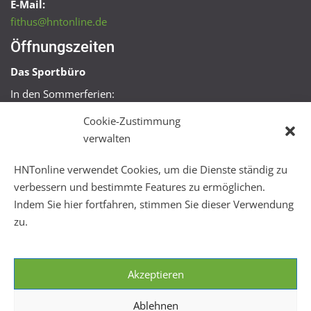
E-Mail:
fithus@hntonline.de
Öffnungszeiten
Das Sportbüro
In den Sommerferien:
Mo, Mi + Fr 09:00 – 11:00 Uhr
Cookie-Zustimmung
Mo + Mi 16:00 – 18:00 Uhr
verwalten
FitHus
HNTonline verwendet Cookies, um die Dienste ständig zu
Mo – Fr 08:00 – 22:00 Uhr
verbessern und bestimmte Features zu ermöglichen.
Sa + So 10:00 – 18:00 Uhr
Indem Sie hier fortfahren, stimmen Sie dieser Verwendung
zu.
Akzeptieren
Ablehnen