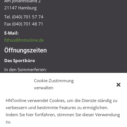
Am Johannisland 2
21147 Hamburg
Tel. (040) 701 57 74
Fax (040) 701 48 71
E-Mail:
fithus@hntonline.de
Öffnungszeiten
Das Sportbüro
In den Sommerferien:
Mo, Mi + Fr 09:00 – 11:00 Uhr
Cookie-Zustimmung
Mo + Mi 16:00 – 18:00 Uhr
verwalten
FitHus
HNTonline verwendet Cookies, um die Dienste ständig zu
Mo – Fr 08:00 – 22:00 Uhr
verbessern und bestimmte Features zu ermöglichen.
Sa + So 10:00 – 18:00 Uhr
Indem Sie hier fortfahren, stimmen Sie dieser Verwendung
zu.