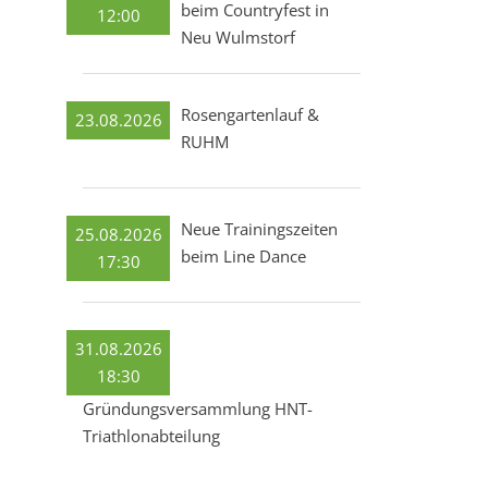
beim Countryfest in
12:00
Neu Wulmstorf
Rosengartenlauf &
23.08.2026
RUHM
Neue Trainingszeiten
25.08.2026
beim Line Dance
17:30
31.08.2026
18:30
Gründungsversammlung HNT-
Triathlonabteilung