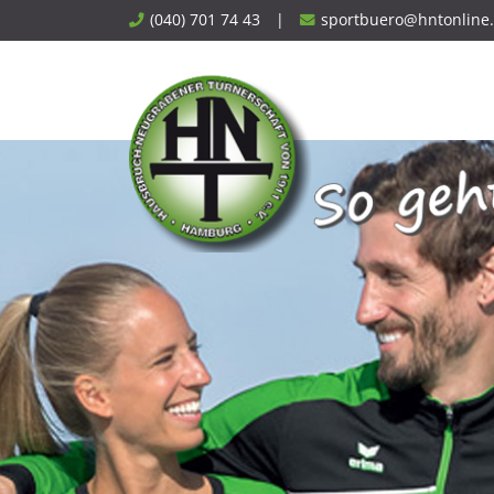
Skip
(040) 701 74 43
|
sportbuero@hntonline
to
content