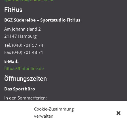
FitHus
BGZ Süderelbe – Sportstudio FitHus
Am Johannisland 2
21147 Hamburg
Tel. (040) 701 57 74
Fax (040) 701 48 71
E-Mail:
fithus@hntonline.de
Öffnungszeiten
Das Sportbüro
In den Sommerferien:
Mo, Mi + Fr 09:00 – 11:00 Uhr
Cookie-Zustimmung
Mo + Mi 16:00 – 18:00 Uhr
verwalten
FitHus