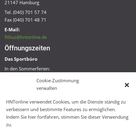
21147 Hamburg
Tel. (040) 701 57 74
Fax (040) 701 48 71
E-Mail:
fithus@hntonline.de
Öffnungszeiten
Das Sportbüro
In den Sommerferien:
Mo, Mi + Fr 09:00 – 11:00 Uhr
Cookie-Zustimmung
Mo + Mi 16:00 – 18:00 Uhr
verwalten
FitHus
HNTonline verwendet Cookies, um die Dienste ständig zu
Mo – Fr 08:00 – 22:00 Uhr
verbessern und bestimmte Features zu ermöglichen.
Sa + So 10:00 – 18:00 Uhr
Indem Sie hier fortfahren, stimmen Sie dieser Verwendung
zu.