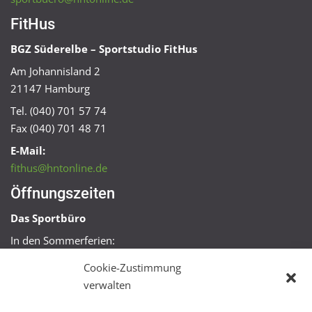
FitHus
BGZ Süderelbe – Sportstudio FitHus
Am Johannisland 2
21147 Hamburg
Tel. (040) 701 57 74
Fax (040) 701 48 71
E-Mail:
fithus@hntonline.de
Öffnungszeiten
Das Sportbüro
In den Sommerferien:
Mo, Mi + Fr 09:00 – 11:00 Uhr
Cookie-Zustimmung
Mo + Mi 16:00 – 18:00 Uhr
verwalten
FitHus